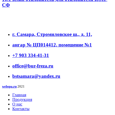
СФ
г. Самара, Стромиловское ш., д. 11,
ангар № ЦП014412, помещение №1
+7 903 334-41-31
office@bur-freza.ru
bstsamara@yandex.ru
webspa.ru
2021
Главная
Продукция
О нас
Контакты