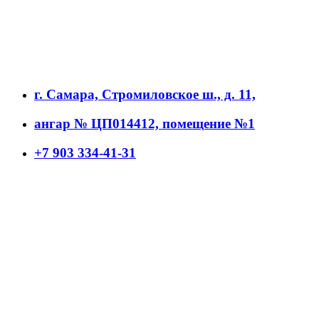
г. Самара, Стромиловское ш., д. 11,
ангар № ЦП014412, помещение №1
+7 903 334-41-31
office@bur-freza.ru
bstsamara@yandex.ru
webspa.ru
2021
Главная
Продукция
О нас
Контакты