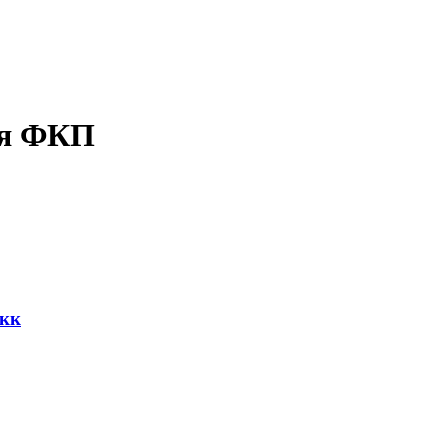
ая ФКП
фкк