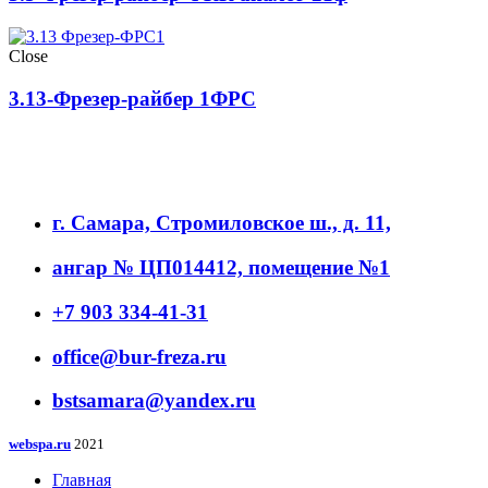
Close
3.13-Фрезер-райбер 1ФРС
г. Самара, Стромиловское ш., д. 11,
ангар № ЦП014412, помещение №1
+7 903 334-41-31
office@bur-freza.ru
bstsamara@yandex.ru
webspa.ru
2021
Главная