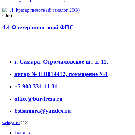
Close
4.4 Фрезер пилотный ФПС
г. Самара, Стромиловское ш., д. 11,
ангар № ЦП014412, помещение №1
+7 903 334-41-31
office@bur-freza.ru
bstsamara@yandex.ru
webspa.ru
2021
Главная